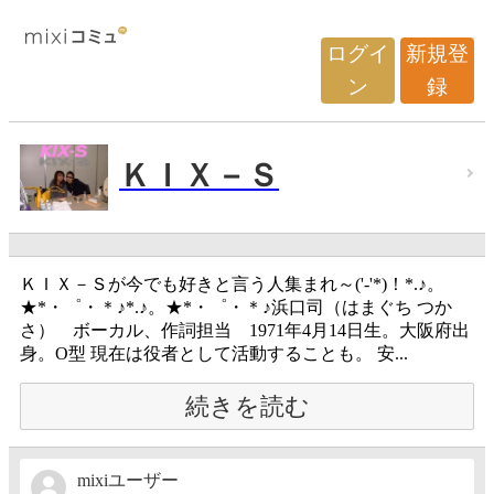
ログイ
新規登
ン
録
ＫＩＸ－Ｓ
ＫＩＸ－Ｓが今でも好きと言う人集まれ～('-'*)！*.♪。
★*・゜・＊♪*.♪。★*・゜・＊♪浜口司（はまぐち つか
さ） ボーカル、作詞担当 1971年4月14日生。大阪府出
身。O型 現在は役者として活動することも。 安...
続きを読む
mixiユーザー