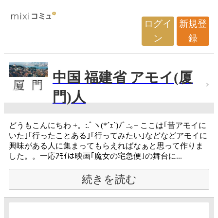
ログイ
新規登
ン
録
中国 福建省 アモイ(厦
門)人
どうもこんにちわ +。:.ﾟヽ(*´ｪ`)ﾉﾟ.:｡+ ここは｢昔アモイに
いた｣｢行ったことある｣｢行ってみたい｣などなどアモイに
興味がある人に集まってもらえればなぁと思って作りま
した。。一応ｱﾓｲは映画｢魔女の宅急便｣の舞台に...
続きを読む