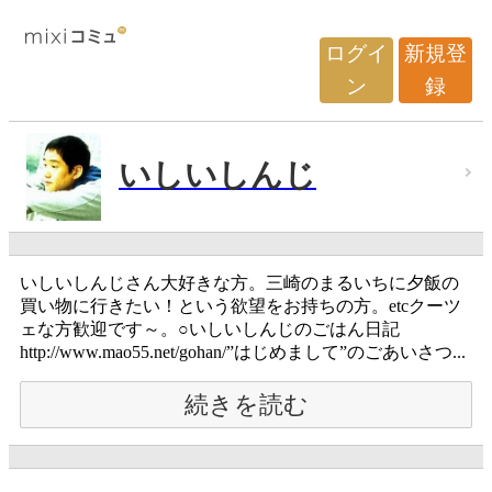
ログイ
新規登
ン
録
いしいしんじ
いしいしんじさん大好きな方。三崎のまるいちに夕飯の
買い物に行きたい！という欲望をお持ちの方。etcクーツ
ェな方歓迎です～。○いしいしんじのごはん日記
http://www.mao55.net/gohan/”はじめまして”のごあいさつ...
続きを読む