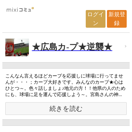
ログイ
新規登
ン
録
★広島カ-プ★逆襲★
こんなん言えるほどカープを応援しに球場に行ってませ
んが・・・；カープ大好きです。みんなのカープ★心は
ひとつ～。色々話しましょ♪地元の方！！他県の人のため
にも、球場に足を運んで応援しよう～。宮島さんの神...
続きを読む