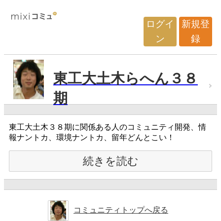
ログイ
新規登
ン
録
東工大土木らへん３８
期
東工大土木３８期に関係ある人のコミュニティ開発、情
報ナントカ、環境ナントカ、留年どんとこい！
続きを読む
コミュニティトップへ戻る