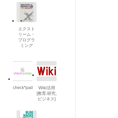
エクスト
リーム・
プログラ
ミング
check*pad
Wiki活用
[教育,研究,
ビジネス]