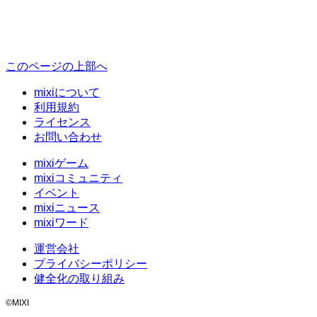
このページの上部へ
mixiについて
利用規約
ライセンス
お問い合わせ
mixiゲーム
mixiコミュニティ
イベント
mixiニュース
mixiワード
運営会社
プライバシーポリシー
健全化の取り組み
©MIXI