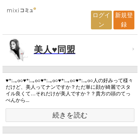
ログイ
新規登
ン
録
美人♥同盟
♥*:..｡o○♥*:..｡o○♥*:..｡o○♥*:..｡o○♥*:..｡o○人の好みって様々
だけど、美人ってナンですか？ただ単に顔が綺麗でスタ
イル良くて…それだけが美人ですか？？貴方の頭のてっ
ぺんから...
続きを読む