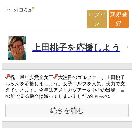
ログイ
新規登
ン
録
上田桃子を応援しよう
祝 最年少賞金女王
大注目のゴルファー、上田桃子
ちゃんを応援しましょう。女子ゴルフを人気、実力で支
えていきます。今年はアメリカツアーを中心の出場。目
の前で見る機会は減ってしまいましたがLPGAの...
続きを読む