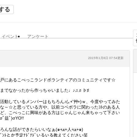
する
イベント
アンケート
2015年1月8日 07:54更新
戸にあるこべっこランドボランティアのコミュニティです☆
までなかったから作っちゃいました♩♪♫♬♭♯
活動しているメンバーはもちろん♪(｡￫ˇ艸￩)ｗ、今度やってみた
な～☆と思っている方や、以前コベボラに関わったｺﾄのある人
ど、こべっこに興味がある方はじゃんじゃん来ちゃって下さい
●σﾟ益ﾟ)σYO!!
いろんな話ができたらいいなぁ(๑￫ܫ￩人￫ܫ￩๑)
ﾍﾞﾝﾄとか予定ﾅﾄﾞﾅﾄﾞいろいろ教えてください笑