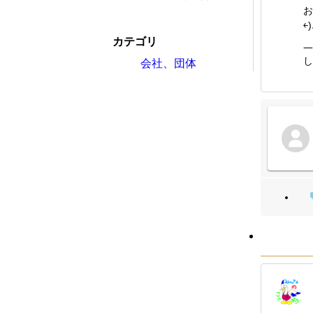
お
￩)
カテゴリ
一
し
会社、団体