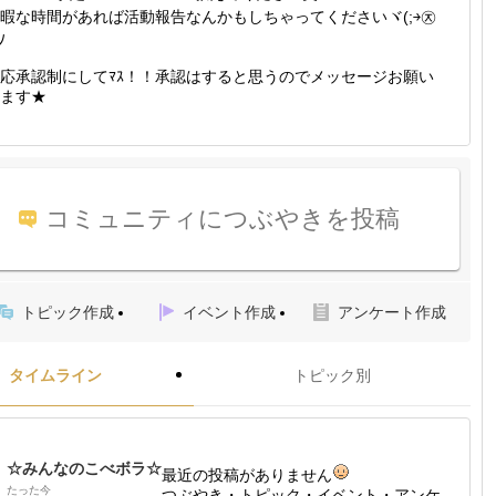
暇な時間があれば活動報告なんかもしちゃってくださいヾ(;￫㉨
ﾉ
応承認制にしてﾏｽ！！承認はすると思うのでメッセージお願い
ます★
コミュニティにつぶやきを投稿
トピック作成
イベント作成
アンケート作成
タイムライン
トピック別
☆みんなのこべボラ☆
最近の投稿がありません
たった今
つぶやき・トピック・イベント・アンケ