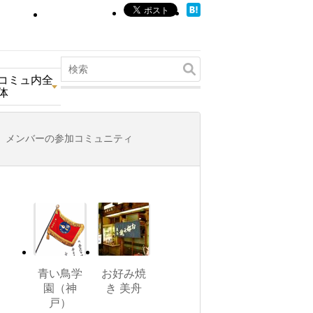
コミュ内全
体
メンバーの参加コミュニティ
青い鳥学
お好み焼
園（神
き 美舟
戸）