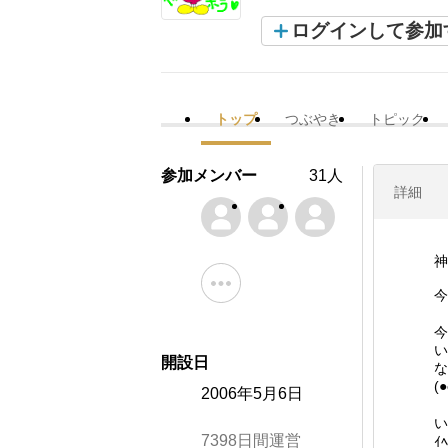
ログインして参加
トップ
つぶやき
トピック
参加メンバー
31人
詳細
神
今
今
い
開設日
な
(
2006年5月6日
7398日間運営
ｲ