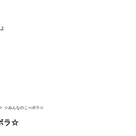
るよ
☆みんなのこべボラ☆
ボラ☆