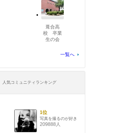
葺合高
校 卒業
生の会
一覧へ
人気コミュニティランキング
1位
写真を撮るのが好き
209888人