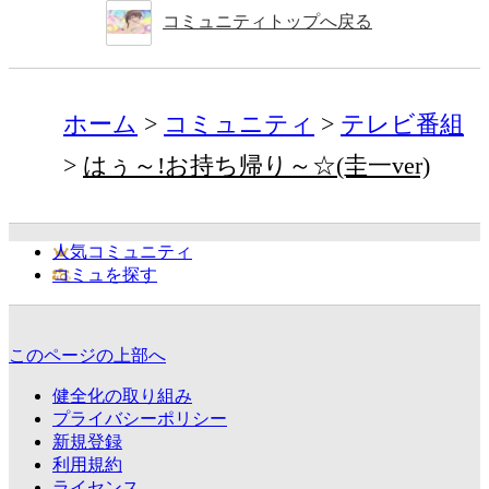
コミュニティトップへ戻る
ホーム
コミュニティ
テレビ番組
はぅ～!お持ち帰り～☆(圭一ver)
人気コミュニティ
コミュを探す
このページの上部へ
健全化の取り組み
プライバシーポリシー
新規登録
利用規約
ライセンス