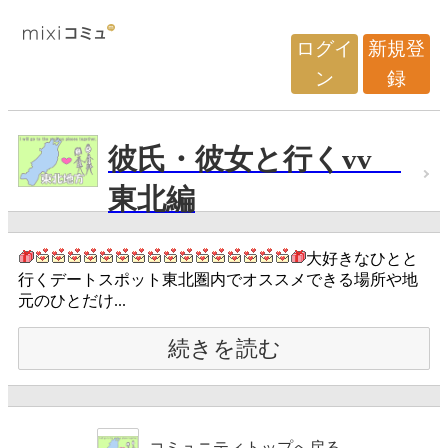
ログイ
新規登
ン
録
彼氏・彼女と行くvv
東北編
大好きなひとと
行くデートスポット東北圏内でオススメできる場所や地
元のひとだけ...
続きを読む
コミュニティトップへ戻る