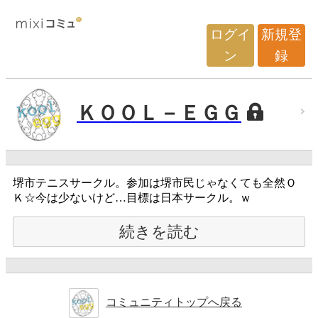
ログイ
新規登
ン
録
ＫＯＯＬ－ＥＧＧ
堺市テニスサークル。参加は堺市民じゃなくても全然Ｏ
Ｋ☆今は少ないけど…目標は日本サークル。ｗ
続きを読む
コミュニティトップへ戻る