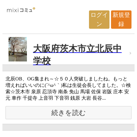
ログイ
新規登
ン
録
大阪府茨木市立北辰中
学校
北辰OB、OG集まれ～☆５０人突破しましたね。もっと
増えればいいのに(´^ω^｀)私は生徒会長してました。☆検
索☆茨木市 泉原 忍頂寺 南条 免山 馬場 佐保 岩阪 庄本 安
元 車作 千提寺 上音羽 下音羽 銭原 大岩 長谷...
続きを読む