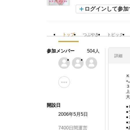
ログインして参加
トップ
つぶやき
トピック
参加メンバー
504人
詳細
Ｋ
+｡
上
大
開設日
●
●
2006年5月5日
●
●
●
7400日間運営