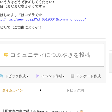
いう方はどうぞ参加してください♪
目はまだまだ増えそうですｗ
はじめましてはコチラで☆
tp://
mixi.jp
/view_b
bs.pl?i
d=65190
04&comm
_id=868
834
ピたてはご自由にどうぞ！
コミュニティにつぶやきを投稿
トピック作成
イベント作成
アンケート作成
タイムライン
トピック別
上田竜也の声に萌える&a