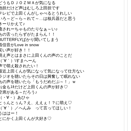
どうもＤＪＯＺＭＡが気になる
他担だけど声はむしろ上田担です
テレビで上田くんがしゃべるとうれしい
いろ～ど～ら～れて～…は核兵器だと思う
きーりかえて♪
癒されーちゃものたりなぁ～い♪
あの舌ったらずがたまらん！！
BUTTERFLYばかり聞いてしまう
着信音がLove in snow
笑い声が好き！！
萌え声とはまさに上田くんの声のことだ
（´∀｀）\すまへーん
声で萌え殺されたい！
最近上田くんが気になって気になって仕方ない
ラジオを聴いたらその日は興奮して眠れない
あの声を聴いたら「もうだめだぷ～！」ｗ
お金もｽｷだけど上田くんの声が好き♡
空席がある～だろう♪
（・∀・）あひゃ
とぅんとぅん？え、ええぇ！？に萌え♡
（´∀｀）／へんみ って言ってほしい！
うははー！
とにかく上田くんが大好き♡