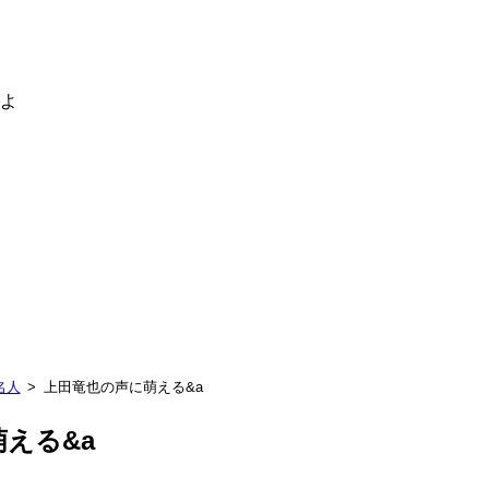
るよ
名人
上田竜也の声に萌える&a
える&a