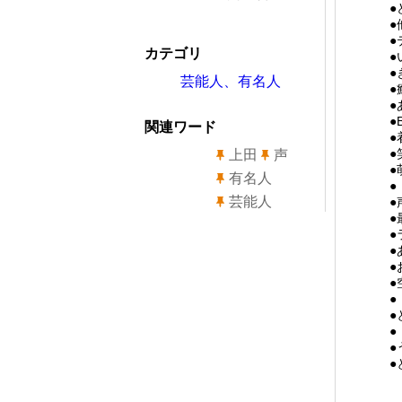
●
●
●
カテゴリ
●
●
芸能人、有名人
●
●
●
関連ワード
●
●
上田
声
●
有名人
●
芸能人
●
●
●
●
●
●
●
●
●
●
●