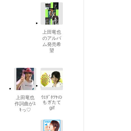
上田竜也
のアルバ
ム発売希
望
ｳｴﾀﾞﾀﾂﾔの
上田竜也
もぎたて
作詞曲がｽ
gif
ｷっ♡