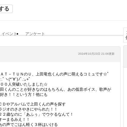
する
イベント
アンケート
2024年10月23日 21:06更新
ＡＴ－ＴＵＮのＵ、上田竜也くんの声に萌えるコミュです☆ﾟ
:.ﾟヽ(*´∀`)ﾉﾟ.:｡+ﾟ
３００人突破いたしました☆
田くんのことが好きなのはもちろん、あの低音ボイス、歌声が
好き！！という方！他にも
ＣＤやアルバムで上田くんの声を探す
ラジオのささやきにやられた！！
２２歳なのに「あふぅ」でウケるなんて！
オーまるみえ！！
あの声でごはん軽く３杯はいける