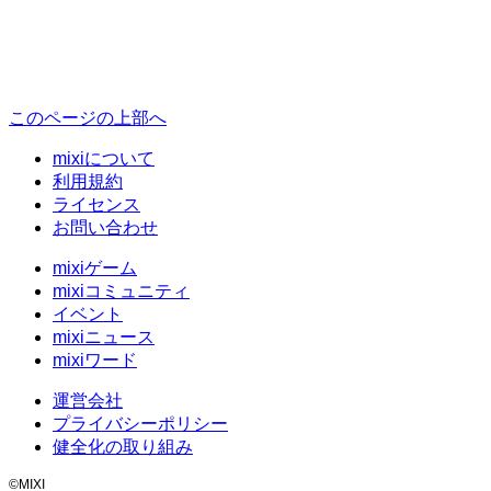
このページの上部へ
mixiについて
利用規約
ライセンス
お問い合わせ
mixiゲーム
mixiコミュニティ
イベント
mixiニュース
mixiワード
運営会社
プライバシーポリシー
健全化の取り組み
©MIXI