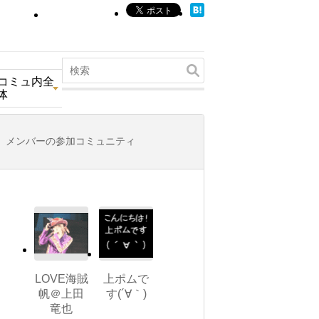
コミュ内全
体
メンバーの参加コミュニティ
LOVE海賊
上ポムで
帆＠上田
す(´∀｀)
竜也