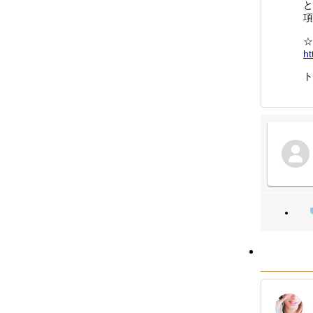
と
項
☆
ht
ト