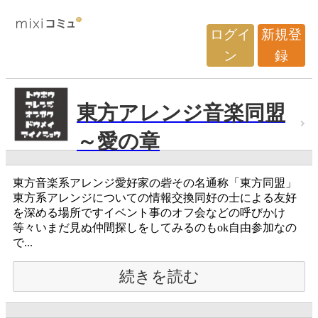
ログイ
新規登
ン
録
東方アレンジ音楽同盟
～愛の章
東方音楽系アレンジ愛好家の砦その名通称「東方同盟」
東方系アレンジについての情報交換同好の士による友好
を深める場所ですイベント事のオフ会などの呼びかけ
等々いまだ見ぬ仲間探しをしてみるのもok自由参加なの
で...
続きを読む