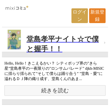
ログイ
新規登
ン
録
堂島孝平ナイト☆で僕
と握手！！
Hello, Hello！きこえるかい？ シティポップ界の”きら
星”堂島孝平の一夜限りの”ロンサムパレード” djkh-MISIC
に揺らり揺られて”そして僕らは踊り合う” ”堂島・愛”に
溢れるＤＪ陣の織り成す、堂島くんのあま...
続きを読む