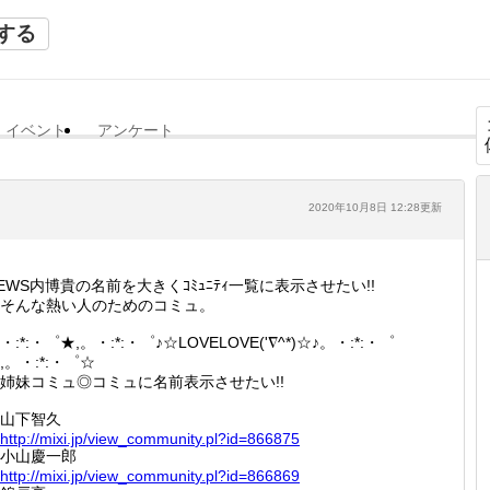
する
イベント
アンケート
2020年10月8日 12:28更新
EWS内博貴の名前を大きくｺﾐｭﾆﾃｨ一覧に表示させたい!!
そんな熱い人のためのコミュ。
・:*:・゜★,。・:*:・゜♪☆LOVELOVE('∇^*)☆♪。・:*:・゜
,。・:*:・゜☆
妹コミュ◎コミュに名前表示させたい!!
山下智久
http://
mixi.jp
/view_c
ommunit
y.pl?id
=866875
小山慶一郎
http://
mixi.jp
/view_c
ommunit
y.pl?id
=866869