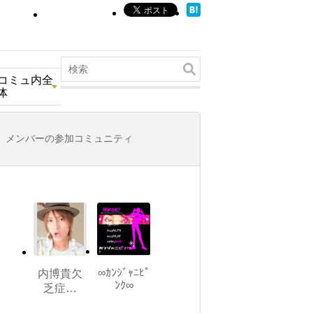
コミュ内全
体
メンバーの参加コミュニティ
∞ｶﾝｼﾞｬﾆﾋﾟ
内博貴欠
ﾝｸ∞
乏症…