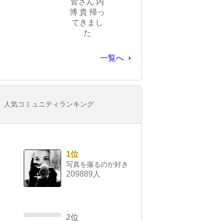
皆さん 内
博 貴 帰っ
てきまし
た
一覧へ
人気コミュニティランキング
1位
写真を撮るのが好き
209889人
2位