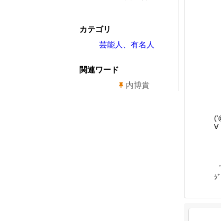
カテゴリ
芸能人、有名人
関連ワード
内博貴
(
∀
゜
ｼﾞ