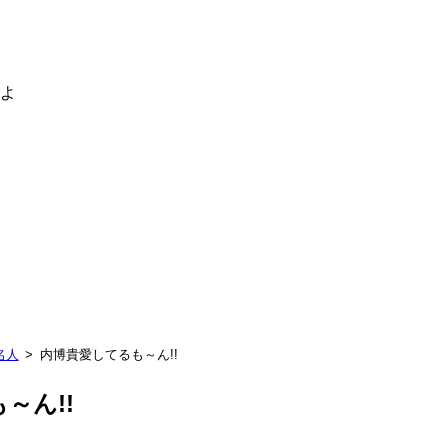
るよ
名人
内博貴愛してるも～ん!!
～ん!!