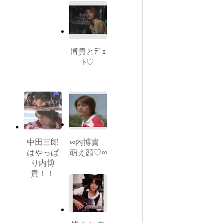
博貴とﾃﾞｪ
ﾄ♡
中田三郎
∞内博貴
はやっぱ
萌え顔♡∞
り内博
貴！！