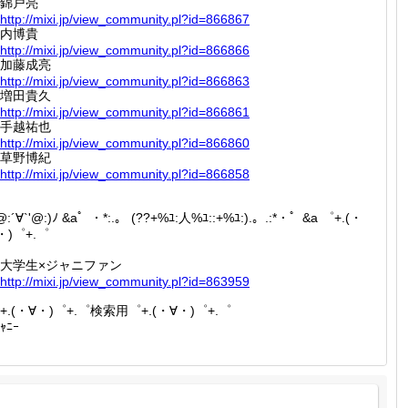
錦戸亮
http://
mixi.jp
/view_c
ommunit
y.pl?id
=866867
内博貴
http://
mixi.jp
/view_c
ommunit
y.pl?id
=866866
加藤成亮
http://
mixi.jp
/view_c
ommunit
y.pl?id
=866863
増田貴久
http://
mixi.jp
/view_c
ommunit
y.pl?id
=866861
手越祐也
http://
mixi.jp
/view_c
ommunit
y.pl?id
=866860
草野博紀
http://
mixi.jp
/view_c
ommunit
y.pl?id
=866858
'@:´∀`'@:)ﾉ &a゜・*:.。 (??+%ﾕ:人%ﾕ::+%ﾕ:).。.:*・゜&a ゜+.(・
・)゜+.゜
大学生×ジャニファン
http://
mixi.jp
/view_c
ommunit
y.pl?id
=863959
+.(・∀・)゜+.゜検索用゜+.(・∀・)゜+.゜
ｬﾆｰ