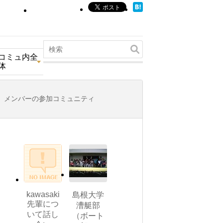
コミュ内全
体
メンバーの参加コミュニティ
kawasaki
島根大学
先輩につ
漕艇部
いて話し
（ボート