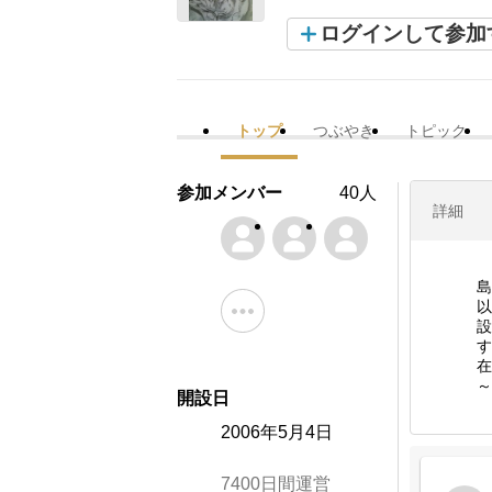
ログインして参加
トップ
つぶやき
トピック
参加メンバー
40人
詳細
島
以
設
す
在
～
開設日
2006年5月4日
7400日間運営