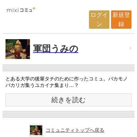
ログイ
新規登
ン
録
軍団うみの
とある大学の後輩タチのために作ったコミュ。バカモノ
バカリガ集うユカイナ集まり…？
続きを読む
コミュニティトップへ戻る