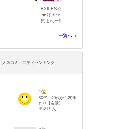
EXILES☆
★好き☆
集まれー!!
一覧へ
人気コミュニティランキング
1位
30代～40代から友達
作り【友活】
35219人