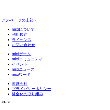
このページの上部へ
mixiについて
利用規約
ライセンス
お問い合わせ
mixiゲーム
mixiコミュニティ
イベント
mixiニュース
mixiワード
運営会社
プライバシーポリシー
健全化の取り組み
©MIXI