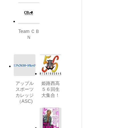
Team ＣＢ
Ｎ
アップル
姫路西高
スポーツ
５６回生
カレッジ
大集合！
（ASC)