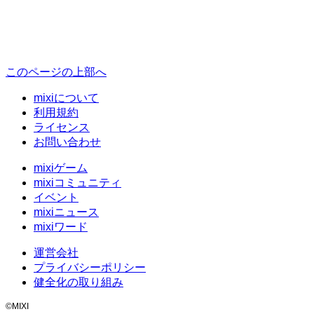
このページの上部へ
mixiについて
利用規約
ライセンス
お問い合わせ
mixiゲーム
mixiコミュニティ
イベント
mixiニュース
mixiワード
運営会社
プライバシーポリシー
健全化の取り組み
©MIXI