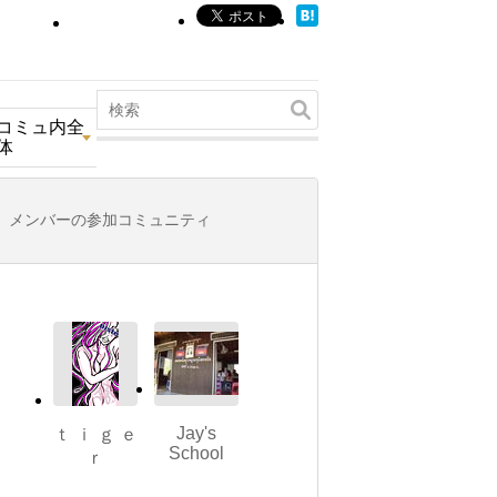
コミュ内全
体
メンバーの参加コミュニティ
Jay's
ｔ ｉ ｇ ｅ
School
ｒ