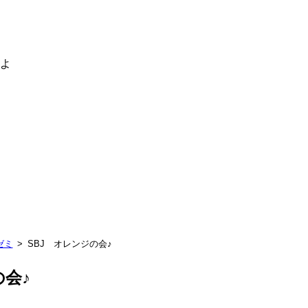
るよ
ゼミ
SBJ オレンジの会♪
の会♪