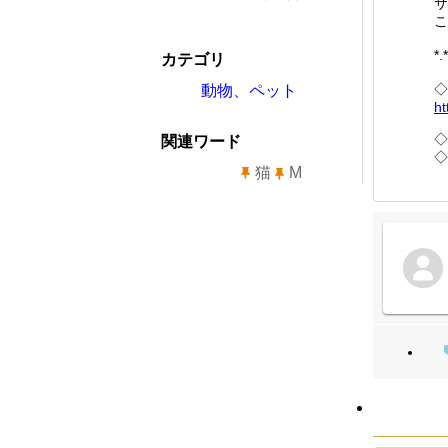
サ
こ
*.
カテゴリ
◇
動物、ペット
ht
◇
関連ワード
◇
猫
M