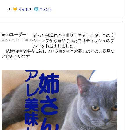
イイネ！
コメント
mixiユーザー
ずっと保護猫のお世話してましたが、この度
ショップから返品されたブリティッシュのブ
2024年05月20日 09:15
ルーをお迎えしました。
結構独特な性格…若しブリショの♂とお暮しの方のご意見な
ど頂きたいです