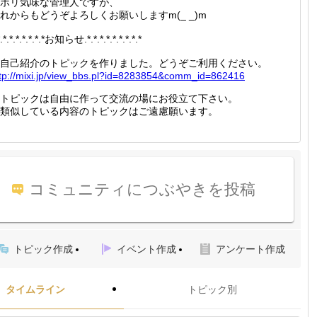
ボリ気味な管理人ですが、
れからもどうぞよろしくお願いしますm(_ _)m
*.*.*.*.*.*.*.*お知らせ.*.*.*.*.*.*.*.*.*
自己紹介のトピックを作りました。どうぞご利用ください。
tp://
mixi.jp
/view_b
bs.pl?i
d=82838
54&comm
_id=862
416
トピックは自由に作って交流の場にお役立て下さい。
類似している内容のトピックはご遠慮願います。
コミュニティにつぶやきを投稿
トピック作成
イベント作成
アンケート作成
タイムライン
トピック別