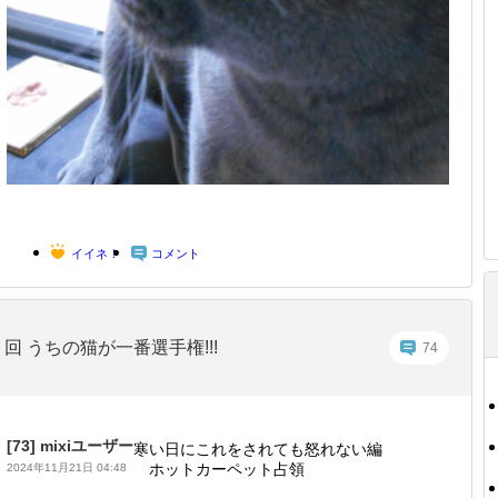
イイネ！
コメント
回 うちの猫が一番選手権!!!
74
[73]
mixiユーザー
寒い日にこれをされても怒れない編
ホットカーペット占領
2024年11月21日 04:48