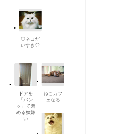
♡ネコだ
いすき♡
ドアを
ねこカフ
「バン
ェなる
ッ」て閉
める奴嫌
い