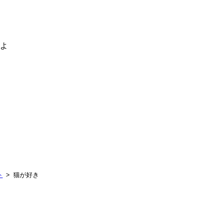
るよ
ト
猫が好き