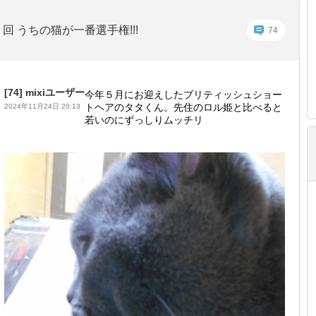
回 うちの猫が一番選手権!!!
74
[74]
mixiユーザー
今年５月にお迎えしたブリティッシュショー
トヘアのタタくん。先住のロル姫と比べると
2024年11月24日 20:13
若いのにずっしりムッチリ