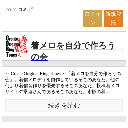
ログイ
新規登
ン
録
着メロを自分で作ろう
の会
～ Create Original Ring Tones ～「着メロを自分で作ろうの
会」。着信メロディを自作しているそこのあなた。他の
何より着信音作りを優先するそこのあなた。投稿着メロ
サイトの常連さんであるそこのあなた。市販の着...
続きを読む