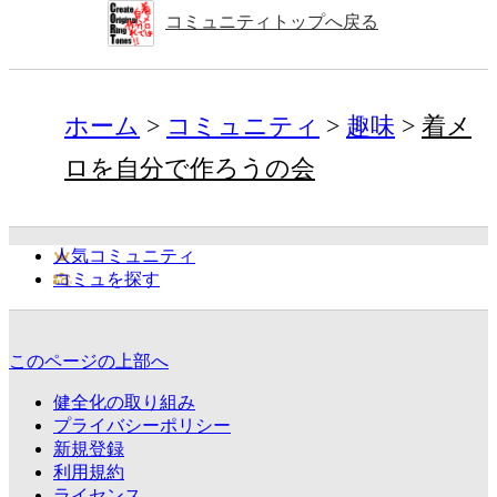
コミュニティトップへ戻る
ホーム
コミュニティ
趣味
着メ
ロを自分で作ろうの会
人気コミュニティ
コミュを探す
このページの上部へ
健全化の取り組み
プライバシーポリシー
新規登録
利用規約
ライセンス