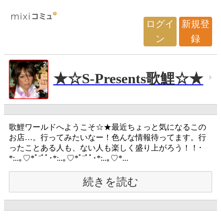
ログイ
新規登
ン
録
★☆S-Presents歌鯉☆★
歌鯉ワールドへようこそ☆★最近ちょっと気になるこの
お店…。行ってみたいなー！色んな情報待ってます。行
ったことある人も、ない人も楽しく盛り上がろう！！･
*:..｡♡*ﾟ¨ﾟﾟ･*:..｡♡*ﾟ¨ﾟﾟ･*:..｡♡*...
続きを読む