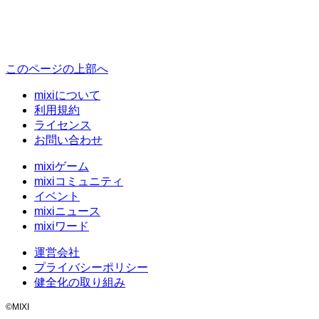
このページの上部へ
mixiについて
利用規約
ライセンス
お問い合わせ
mixiゲーム
mixiコミュニティ
イベント
mixiニュース
mixiワード
運営会社
プライバシーポリシー
健全化の取り組み
©MIXI