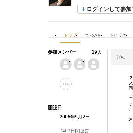
ログインして参加
トップ
つぶやき
トピック
参加メンバー
19人
詳細
２
入
同
本
ま
開設日
ま
2006年5月2日
さ
7403日間運営