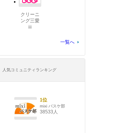
クリーニ
ング三愛
ⅲ
一覧へ
人気コミュニティランキング
1位
mixi バスケ部
38533人