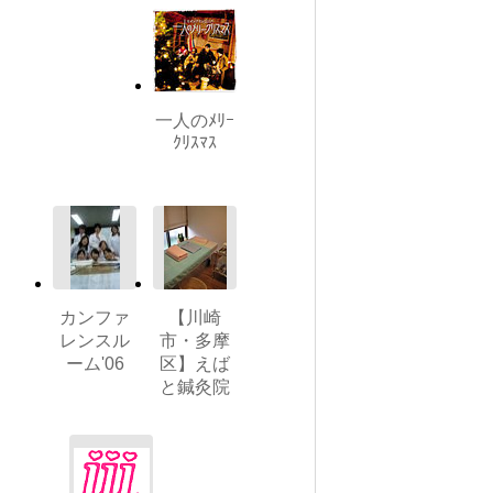
一人のﾒﾘｰ
ｸﾘｽﾏｽ
カンファ
【川崎
レンスル
市・多摩
ーム'06
区】えば
と鍼灸院