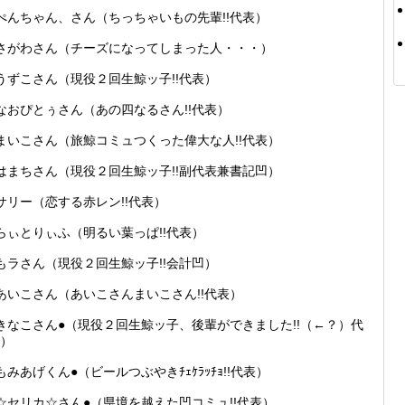
ぺんちゃん、さん（ちっちゃいもの先輩!!代表）
さがわさん（チーズになってしまった人・・・）
うずこさん（現役２回生鯨ッ子!!代表）
なおぴとぅさん（あの四なるさん!!代表）
まいこさん（旅鯨コミュつくった偉大な人!!代表）
はまちさん（現役２回生鯨ッ子!!副代表兼書記凹）
サリー（恋する赤レン!!代表）
らぃとりぃふ（明るい葉っぱ!!代表）
もラさん（現役２回生鯨ッ子!!会計凹）
あいこさん（あいこさんまいこさん!!代表）
きなこさん●（現役２回生鯨ッ子、後輩ができました!!（←？）代
）
もみあげくん●（ビールつぶやきﾁｪｹﾗｯﾁｮ!!代表）
☆セリカ☆さん●（県境を越えた凹コミュ!!代表）