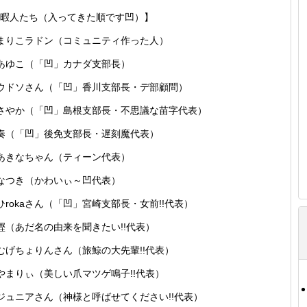
暇人たち（入ってきた順です凹）】
まりこラドン（コミュニティ作った人）
あゆこ（「凹」カナダ支部長）
ウドソさん（「凹」香川支部長・デ部顧問）
さやか（「凹」島根支部長・不思議な苗字代表）
奏（「凹」後免支部長・遅刻魔代表）
あきなちゃん（ティーン代表）
なつき（かわいぃ～凹代表）
ひrokaさん（「凹」宮崎支部長・女前!!代表）
鰹（あだ名の由来を聞きたい!!代表）
むげちょりんさん（旅鯨の大先輩!!代表）
やまりぃ（美しい爪マツゲ鳴子!!代表）
ジュニアさん（神様と呼ばせてください!!代表）