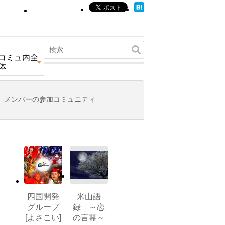
コミュ内全
体
メンバーの参加コミュニティ
四国開発
米山語
グループ
録 ～恋
[よさこい]
の言霊～