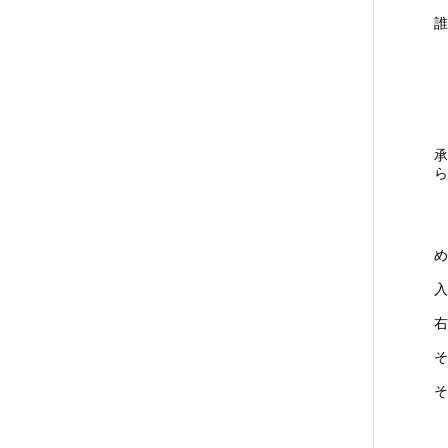
誰
承
ら
め
入
右
そ
そ