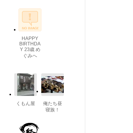
HAPPY
BIRTHDA
Y 23歳 め
ぐみへ
くもん屋
俺たち昼
寝族！