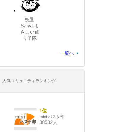
祭屋-
Saiya-よ
さこい踊
り子隊
一覧へ
人気コミュニティランキング
1位
mixi バスケ部
38532人