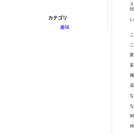
ス
凹
カテゴリ
い
趣味
こ
こ
変
妄
掲
花
な
な
9
何