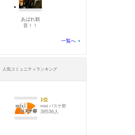
あばれ観
音！！
一覧へ
人気コミュニティランキング
1位
mixi バスケ部
38536人