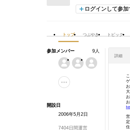
ログインして参加
トップ
つぶやき
トピック
参加メンバー
9人
詳細
こ
ゲ
お
大
お
お
開設日
ht
2006年5月2日
営
定
住
7404日間運営