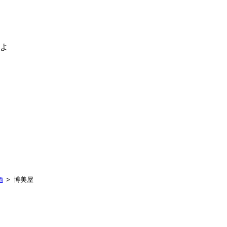
るよ
酒
博美屋