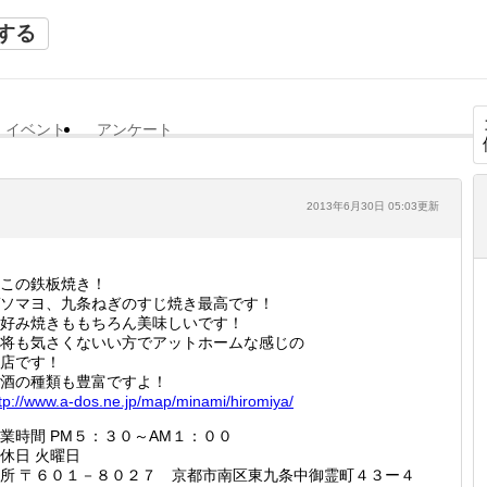
する
イベント
アンケート
2013年6月30日 05:03更新
この鉄板焼き！
ソマヨ、九条ねぎのすじ焼き最高です！
好み焼きももちろん美味しいです！
将も気さくないい方でアットホームな感じの
店です！
酒の種類も豊富ですよ！
tp://
www.a-d
os.ne.j
p/map/m
inami/h
iromiya
/
業時間 PM５：３０～AM１：００
休日 火曜日
所 〒６０１－８０２７ 京都市南区東九条中御霊町４３ー４