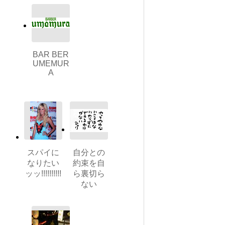
BAR BER
UMEMUR
A
スパイに
自分との
なりたい
約束を自
ッッ!!!!!!!!!!
ら裏切ら
ない