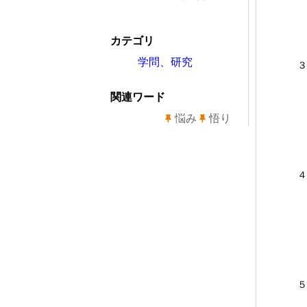
カテゴリ
学問、研究
３
関連ワード
悩み
悟り
４
５