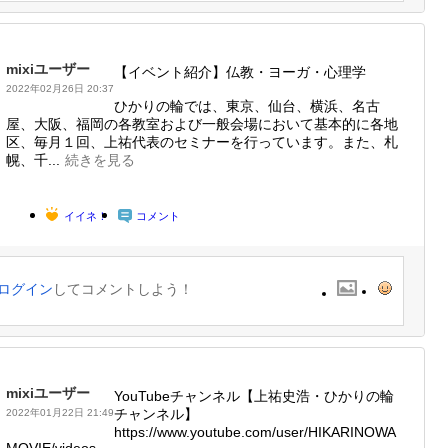
mixiユーザー
【イベント紹介】仏教・ヨーガ・心理学
2022年02月26日 20:37
ひかりの輪では、東京、仙台、横浜、名古
屋、大阪、福岡の各教室および一般会場において基本的に各地
区、毎月１回、上祐代表のセミナーを行っています。また、札
幌、千...
続きを見る
イイネ！
コメント
ログイン
してコメントしよう！
mixiユーザー
YouTubeチャンネル【上祐史浩・ひかりの輪
チャンネル】
2022年01月22日 21:49
https://www.youtube.com/user/HIKARINOWA