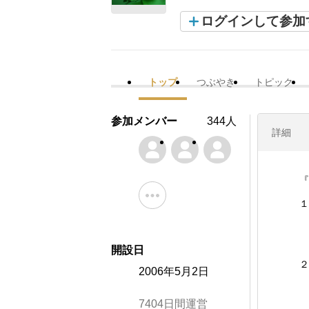
ログインして参加
トップ
つぶやき
トピック
参加メンバー
344人
詳細
『
１
開設日
２
2006年5月2日
7404日間運営