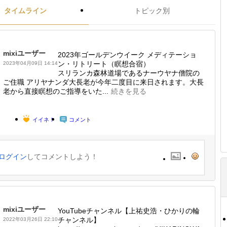
タイムライン
トピック別
mixiユーザー
2023年ゴールデンウイーク メディテーショ
ン・リトリート（瞑想合宿）
2023年04月09日 14:14
スリランカ森林道場であるナーウヤナ僧院の
ご住職 アリヤナンダ大長老が今年二度目に来日されます。大長
老から直接瞑想のご指導をいた...
続きを見る
イイネ！
コメント
ログイン
してコメントしよう！
mixiユーザー
YouTubeチャンネル【上祐史浩・ひかりの輪
チャンネル】
2022年03月26日 22:10