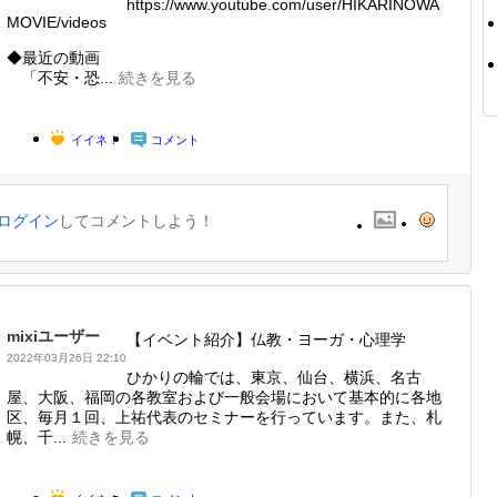
https://www.youtube.com/user/HIKARINOWA
MOVIE/videos
◆最近の動画
「不安・恐...
続きを見る
イイネ！
コメント
ログイン
してコメントしよう！
mixiユーザー
【イベント紹介】仏教・ヨーガ・心理学
2022年03月26日 22:10
ひかりの輪では、東京、仙台、横浜、名古
屋、大阪、福岡の各教室および一般会場において基本的に各地
区、毎月１回、上祐代表のセミナーを行っています。また、札
幌、千...
続きを見る