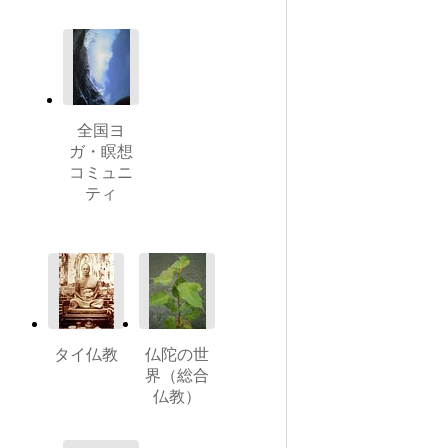
全国ヨ
ガ・瞑想
コミュニ
ティ
タイ仏教
仏陀の世
界（総合
仏教）