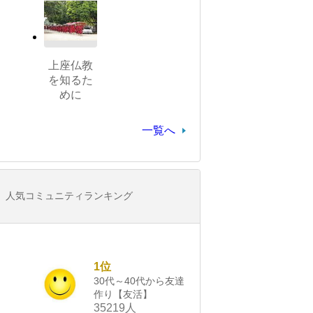
上座仏教
を知るた
めに
一覧へ
人気コミュニティランキング
1位
30代～40代から友達
作り【友活】
35219人