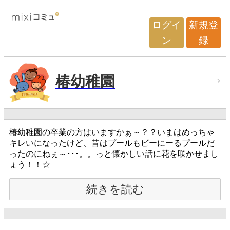
ログイ
新規登
ン
録
椿幼稚園
椿幼稚園の卒業の方はいますかぁ～？？いまはめっちゃ
キレいになったけど、昔はプールもビーにーるプールだ
ったのにねぇ～･･･。。っと懐かしい話に花を咲かせまし
ょう！！☆
続きを読む