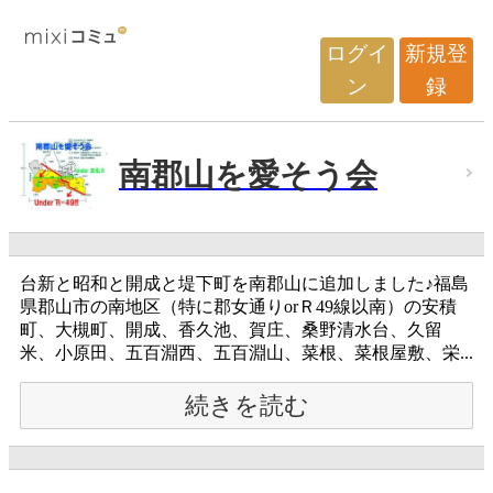
ログイ
新規登
ン
録
南郡山を愛そう会
台新と昭和と開成と堤下町を南郡山に追加しました♪福島
県郡山市の南地区（特に郡女通りorＲ49線以南）の安積
町、大槻町、開成、香久池、賀庄、桑野清水台、久留
米、小原田、五百淵西、五百淵山、菜根、菜根屋敷、栄...
続きを読む