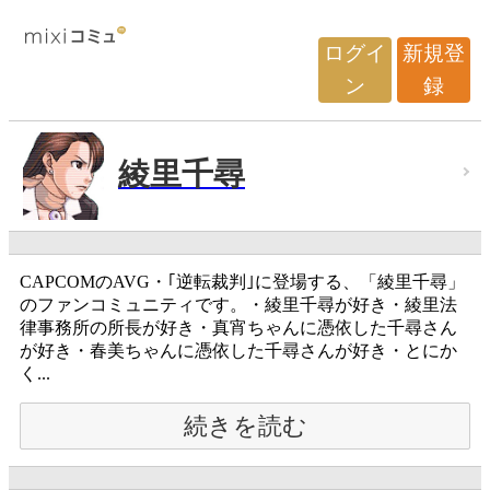
ログイ
新規登
ン
録
綾里千尋
CAPCOMのAVG・｢逆転裁判｣に登場する、「綾里千尋」
のファンコミュニティです。・綾里千尋が好き・綾里法
律事務所の所長が好き・真宵ちゃんに憑依した千尋さん
が好き・春美ちゃんに憑依した千尋さんが好き・とにか
く...
続きを読む