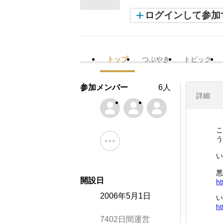
ログインして参加
トップ
つぶやき
トピック
参加メンバー
6人
詳細
こ
う
い
悪
開設日
ht
2006年5月1日
い
ht
7402日間運営