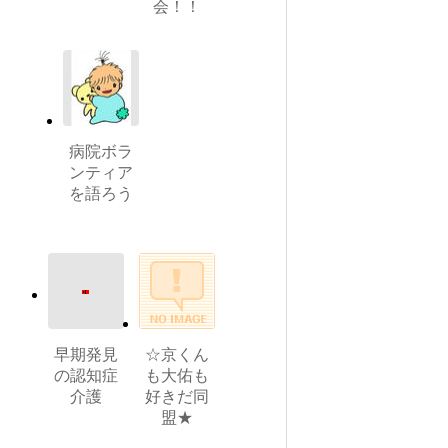
会！！
病院ボラ
ンティア
を語ろう
早期発見
☆京くん
の認知症
も大佑も
介護
好きだ同
盟★