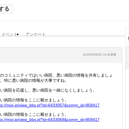
する
イベント
アンケート
2016年6月9日 16:40更新
のコミュニティではいい病院、悪い病院の情報を共有しましょ
。特に悪い病院の情報が大事ですね。
い病院を応援し、悪い病院を一緒になくしましょう。
い病院の情報をここに載せましょう。
tp://
mixi.jp
/view_b
bs.pl?i
d=64330
57&comm
_id=858
417
い病院の情報をここに載せましょう。
tp://
mixi.jp
/view_b
bs.pl?i
d=64330
69&comm
_id=858
417