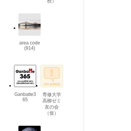
校）
area code
(914)
Ganbatte3
専修大学
65
高柳ゼミ
友の会
（仮）