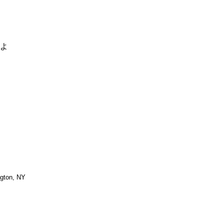
るよ
ngton, NY