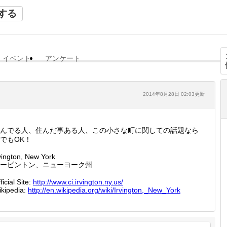
する
イベント
アンケート
2014年8月28日 02:03更新
んでる人、住んだ事ある人、この小さな町に関しての話題なら
でもOK！
vington, New York
ービントン、ニューヨーク州
ficial Site:
http://
www.ci.
irvingt
on.ny.u
s/
kipedia:
http://
en.wiki
pedia.o
rg/wiki
/Irving
ton,_Ne
w_York