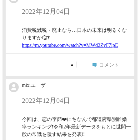
2022年12月04日
消費税減税・廃止なら…日本の未来は明るくな
りますか🤔❓
https:/
/m.yout
ube.com
/watch?
v=MWd2Z
yF7lpE
コメント
mixiユーザー
2022年12月04日
今回は、恋の季節❤️にちなんで都道府県別離婚
率ランキング❗️令和2年最新データをもとに世間一
般の常識を覆す結果を発表‼️