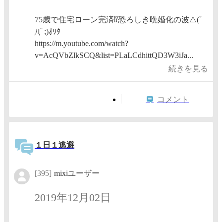
75歳で住宅ローン完済⁉️恐ろしき晩婚化の波⚠️(ﾟ
Дﾟ;)ｵﾜﾀ
https://m.youtube.com/watch?
v=AcQVbZlkSCQ&list=PLaLCdhittQD3W3iJa...
続きを見る
コメント
１日１逃避
[395]
mixiユーザー
2019年12月02日