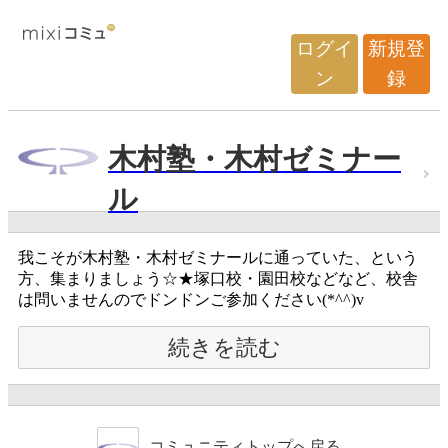
ログイ
新規登
ン
録
木村塾・木村ゼミナー
ル
我こそが木村塾・木村ゼミナールに通っていた、という
方、集まりましょう☆★塚口校・園田校などなど、校舎
は問いませんのでドンドンご参加ください(*^^)v
続きを読む
コミュニティトップへ戻る