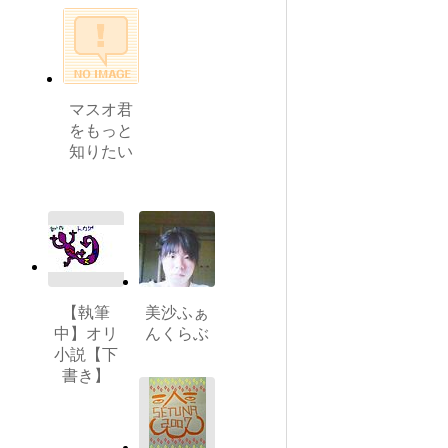
マスオ君
をもっと
知りたい
【執筆
美沙ふぁ
中】オリ
んくらぶ
小説【下
書き】