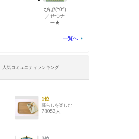
びば\(^0^)
／せつナ
ー★
一覧へ
人気コミュニティランキング
1位
暮らしを楽しむ
78053人
2位