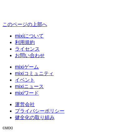
このページの上部へ
mixiについて
利用規約
ライセンス
お問い合わせ
mixiゲーム
mixiコミュニティ
イベント
mixiニュース
mixiワード
運営会社
プライバシーポリシー
健全化の取り組み
©MIXI