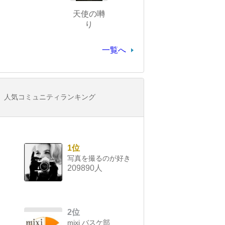
天使の囀
り
一覧へ
人気コミュニティランキング
1位
写真を撮るのが好き
209890人
2位
mixi バスケ部