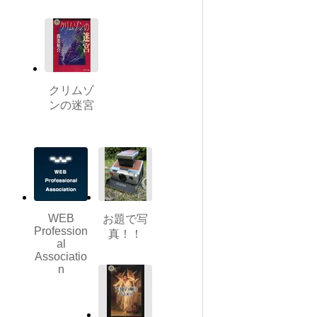
クリムゾ
ンの迷宮
WEB
お題で写
Profession
真！！
al
Associatio
n