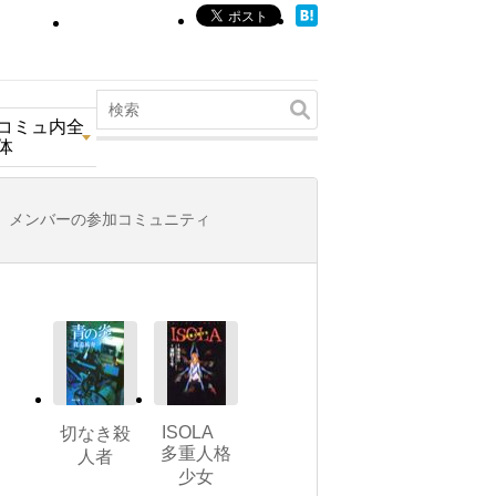
コミュ内全
体
メンバーの参加コミュニティ
ISOLA
切なき殺
多重人格
人者
少女