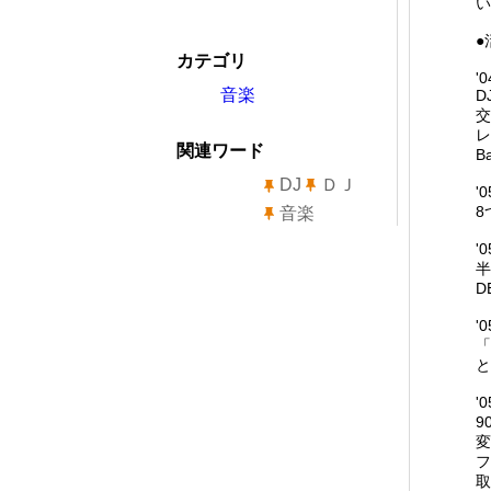
い
●
カテゴリ
'0
音楽
D
交
レ
関連ワード
B
DJ
ＤＪ
'
8
音楽
'
半
D
'
「
と
'
9
変
フ
取