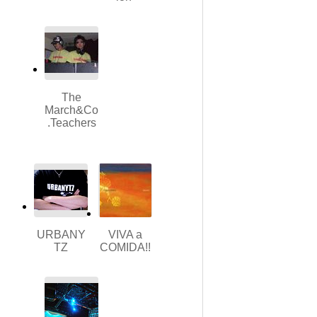
The
March&Co
.Teachers
URBANY
VIVA a
TZ
COMIDA!!