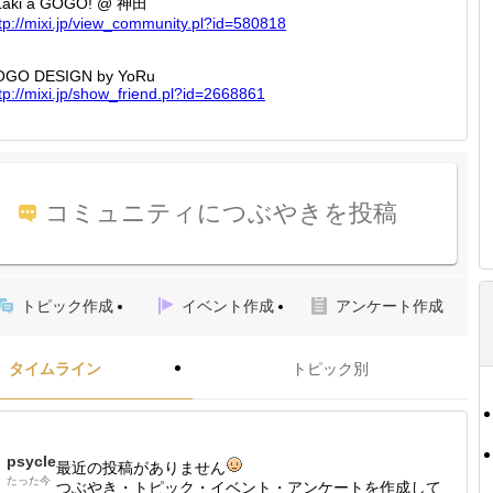
Laki a GOGO! @ 神田
tp://
mixi.jp
/view_c
ommunit
y.pl?id
=580818
OGO DESIGN by YoRu
tp://
mixi.jp
/show_f
riend.p
l?id=26
68861
コミュニティにつぶやきを投稿
トピック作成
イベント作成
アンケート作成
タイムライン
トピック別
psycle
最近の投稿がありません
たった今
つぶやき・トピック・イベント・アンケートを作成して