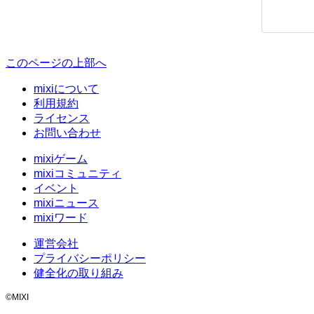
このページの上部へ
mixiについて
利用規約
ライセンス
お問い合わせ
mixiゲーム
mixiコミュニティ
イベント
mixiニュース
mixiワード
運営会社
プライバシーポリシー
健全化の取り組み
©MIXI