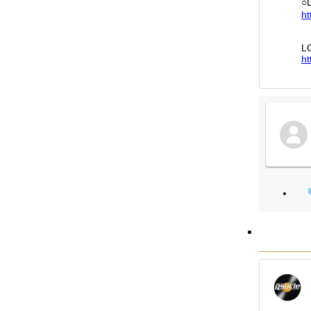
○
ht
L
ht