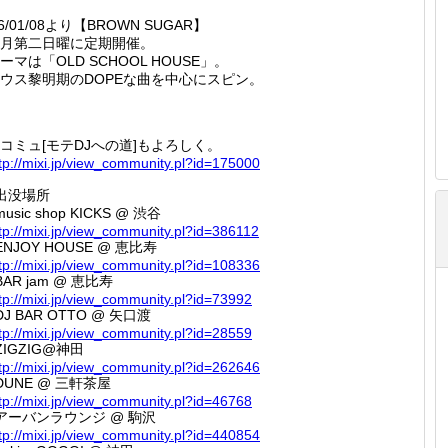
06/01/08より【BROWN SUGAR】
月第二日曜に定期開催。
ーマは「OLD SCHOOL HOUSE」。
ウス黎明期のDOPEな曲を中心にスピン。
コミュ[モテDJへの道]もよろしく。
tp://
mixi.jp
/view_c
ommunit
y.pl?id
=175000
出没場所
music shop KICKS @ 渋谷
tp://
mixi.jp
/view_c
ommunit
y.pl?id
=386112
ENJOY HOUSE @ 恵比寿
tp://
mixi.jp
/view_c
ommunit
y.pl?id
=108336
BAR jam @ 恵比寿
tp://
mixi.jp
/view_c
ommunit
y.pl?id
=73992
DJ BAR OTTO @ 矢口渡
tp://
mixi.jp
/view_c
ommunit
y.pl?id
=28559
ZIGZIG@神田
tp://
mixi.jp
/view_c
ommunit
y.pl?id
=262646
DUNE @ 三軒茶屋
tp://
mixi.jp
/view_c
ommunit
y.pl?id
=46768
アーバンラウンジ @ 駒沢
tp://
mixi.jp
/view_c
ommunit
y.pl?id
=440854