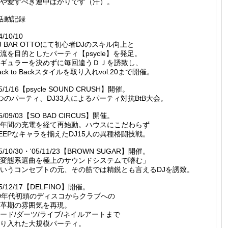
や愛すべき連中ばかりです（汗）。
活動記録
4/10/10
J BAR OTTOにて初心者DJのスキル向上と
流を目的としたパーティ【psycle】を発足。
ギュラーを決めずに毎回違うＤＪを誘致し、
ack to Backスタイルを取り入れvol.20まで開催。
05/1/16【psycle SOUND CRUSH】開催。
つのパーティ、DJ33人によるパーティ対抗BtB大会。
05/09/03【SO BAD CIRCUS】開催。
年間の充電を経て再始動。ハウスにこだわらず
EEPなキャラを揃えたDJ15人の異種格闘技戦。
05/10/30・'05/11/23【BROWN SUGAR】開催。
変態系選曲を極上のサウンドシステムで嗜む」
いうコンセプトの元、その筋では精鋭とも言えるDJを誘致。
05/12/17【DELFINO】開催。
0年代初頭のディスコからクラブへの
革期の雰囲気を再現。
ード/ダーツ/ライブ/ネイルアートまで
り入れた大規模パーティ。