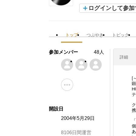
ログインして参加
トップ
つぶやき
トピック
参加メンバー
48人
詳細
[
顕
H
テ
ク
開設日
携
2004年5月29日
「
個
あ
8106日間運営