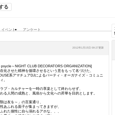
する
イベント
アンケート
2012年1月15日 09:27更新
～psycle～NIGHT CLUB DECORATORS ORGANIZATION]
在化させた精神を循環させるという意をもって名づけた、
OUSE系アマチュアDJによるパーティ・オーガナイズ・コミュニ
ィ。
ラブ・カルチャーを一時の享楽として終わらせず、
わる人間の成熟と、風俗から文化への昇華を目的とします。
類は友を～」の言葉通り、
性あふれる面子が集まってきますが、
ふれた個性に自ら溺れるアホな、、、