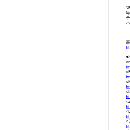
'
毎
テ
ハ
裏
ht
●
○
ht
○
ht
○
ht
○
ht
○
ht
○
ht
○
ht