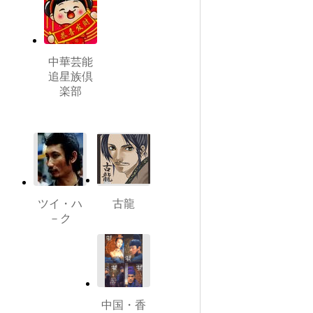
中華芸能
追星族倶
楽部
ツイ・ハ
古龍
－ク
中国・香