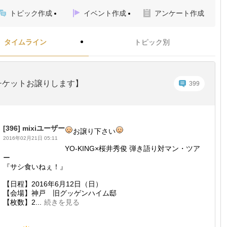
トピック作成
イベント作成
アンケート作成
タイムライン
トピック別
チケットお譲りします】
399
[396]
mixiユーザー
お譲り下さい
2016年02月21日 05:11
YO-KING×桜井秀俊 弾き語り対マン・ツア
ー
『サシ食いねぇ！』
【日程】2016年6月12日（日）
【会場】神戸 旧グッゲンハイム邸
【枚数】2...
続きを見る