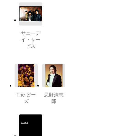
サニーデ
イ・サー
ビス
The ピー
忌野清志
ズ
郎