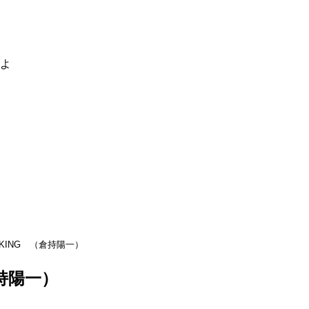
るよ
-KING （倉持陽一）
倉持陽一）