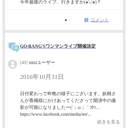
今年最後のライブ、行きますか(๑'ᴗ'๑)？
コメント
GO-BANG'Sワンマンライブ開催決定
[40]
mixiユーザー
2016年10月31日
日付変わって昨晩の様子にございます。妖精さ
んが香織様にかけあってくださって開演中の撮
影が可能になりましたー(´；ω；｀)ｳｯ…
https://www.facebook.com/media/set/...
続きを見る