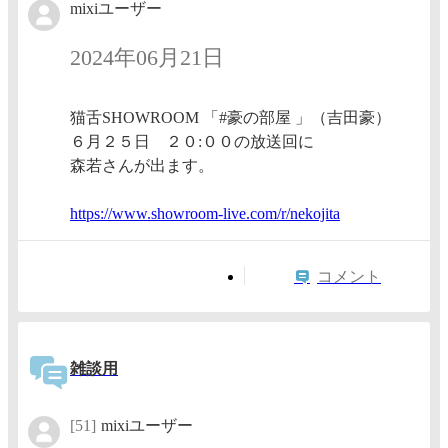
mixiユーザー
2024年06月21日
猫舌SHOWROOM 「#豪の部屋 」（吉田豪）
６月２５日 ２０:００の放送回に
森若さんが出ます。
https:/
/www.sh
owroom-
live.co
m/r/nek
ojita
コメント
雑談用
[51]
mixiユーザー