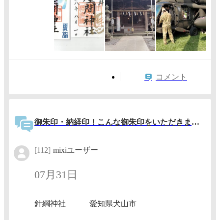
コメント
御朱印・納経印！こんな御朱印をいただきました〜(東海地方)７
[112]
mixiユーザー
07月31日
針綱神社 愛知県犬山市