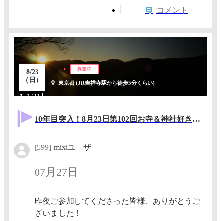
コメント
募集中
8/23
（日）
東京都 (JR吉祥寺駅から徒歩5分くらい)
1 / 12人
10年目突入！8月23日第102回お寺＆神社好き集まれ会！！次回9月27日の予定
[599]
mixiユーザー
07月27日
昨夜ご参加してくださった皆様、ありがとうご
ざいました！