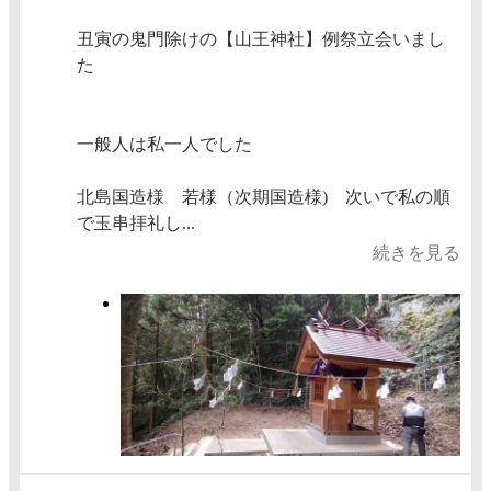
丑寅の鬼門除けの【山王神社】例祭立会いまし
た
一般人は私一人でした
北島国造様 若様（次期国造様) 次いで私の順
で玉串拝礼し...
続きを見る