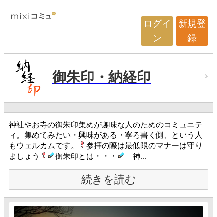
ログイ
新規登
ン
録
御朱印・納経印
神社やお寺の御朱印集めが趣味な人のためのコミュニテ
ィ。集めてみたい・興味がある・寧ろ書く側、という人
もウェルカムです。
参拝の際は最低限のマナーは守り
ましょう
御朱印とは・・・
神...
続きを読む