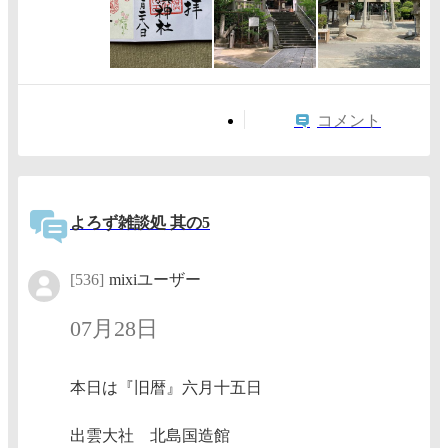
コメント
よろず雑談処 其の5
[536]
mixiユーザー
07月28日
本日は『旧暦』六月十五日
出雲大社 北島国造館