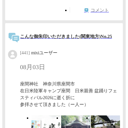
コメント
こんな御朱印いただきました(関東地方)No.25
[441]
mixiユーザー
08月03日
座間神社 神奈川県座間市
在日米陸軍キャンプ座間 日米親善 盆踊りフェ
スティバル2026に逝く折に
参拝させて頂きました（ー人ー）