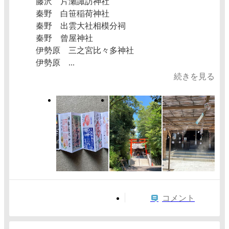
藤沢 片瀬諏訪神社
秦野 白笹稲荷神社
秦野 出雲大社相模分祠
秦野 曾屋神社
伊勢原 三之宮比々多神社
伊勢原 ...
続きを見る
コメント