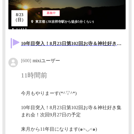
募集中
8/23
（日）
東京都 (JR吉祥寺駅から徒歩5分くらい)
1 / 12人
10年目突入！8月23日第102回お寺＆神社好き集まれ会！！次回9月27日の予定
[600]
mixiユーザー
11時間前
今月もやりまーす(*^▽^*)
10年目突入！8月23日第102回お寺＆神社好き集
まれ会！次回9月27日の予定
来月から11年目になります(๑>◡<๑)