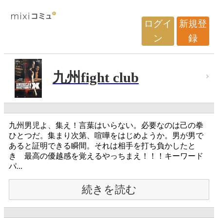
ログイ
新規登
ン
録
九州fight club
九州男児よ、集え！言葉はいらない。必要なのは己の拳
ひとつだ。集まり次第、喧嘩をはじめようか。男が男で
あると証明できる瞬間。それは相手を打ち負かしたと
き 最高の優越感を覚えるやっちまえ！！！キーワード
パ...
続きを読む