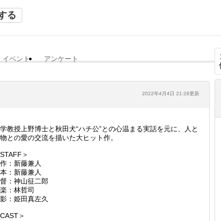
する
イベント
アンケート
2022年4月4日 21:28更新
学教授上野博士と秋田犬“ハチ公”との心温まる実話を元に、人と
物との愛の交流を描いた大ヒット作。
STAFF＞
作：新藤兼人
本：新藤兼人
督：神山征二郎
楽：林哲司
影：姫田真左久
CAST＞