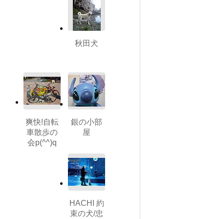
秋田犬
爽快!自転
銀の小部
車散歩の
屋
会p(^^)q
HACHI 約
束の犬/忠