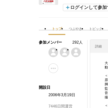
ログインして参加
トップ
つぶやき
トピック
参加メンバー
292人
詳細
大
動
＜
原
脚
開設日
監
音
2006年3月19日
撮
＜
7446日間運営