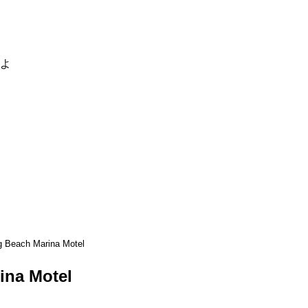
るよ
g Beach Marina Motel
rina Motel