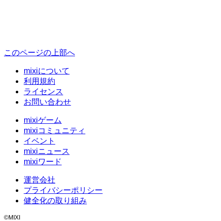
このページの上部へ
mixiについて
利用規約
ライセンス
お問い合わせ
mixiゲーム
mixiコミュニティ
イベント
mixiニュース
mixiワード
運営会社
プライバシーポリシー
健全化の取り組み
©MIXI