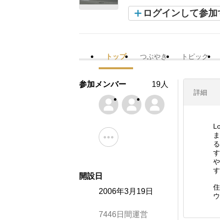
ログインして参加
トップ
つぶやき
トピック
参加メンバー
19人
詳細
L
ま
る
す
や
開設日
住
2006年3月19日
ウ
7446日間運営