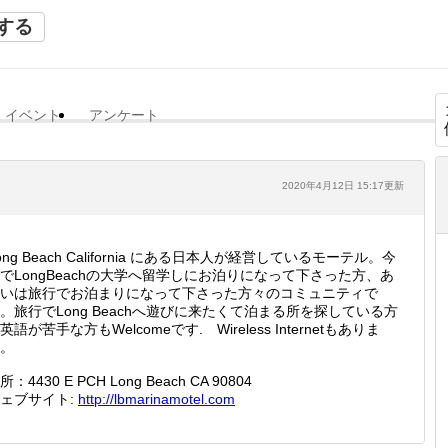
する
イベント
アンケート
2020年4月12日 15:17更新
ong Beach California にある日本人が経営しているモーテル。今
でLongBeachの大学へ留学しにお泊りになって下さった方、あ
いは旅行でお泊まりになって下さった方々のコミュニティで
。旅行でLong Beachへ遊びに来たくて泊まる所を探している方
英語が苦手な方もWelcomeです. Wireless Internetもありま
す。
所：4430 E PCH Long Beach CA 90804
ェブサイト:
http://
lbmarin
amotel.
com