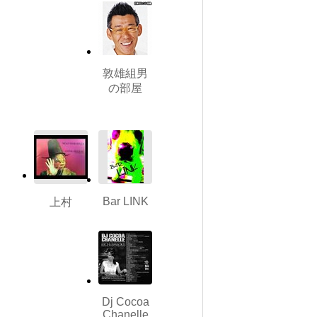
敦雄組男
の部屋
Bar LINK
上村
Dj Cocoa
Chanelle