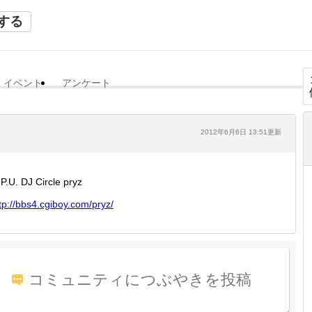
する
イベント
アンケート
2012年6月6日 13:51更新
P.U. DJ Circle pryz
tp://
bbs4.cg
iboy.co
m/pryz/
コミュニティにつぶやきを投稿