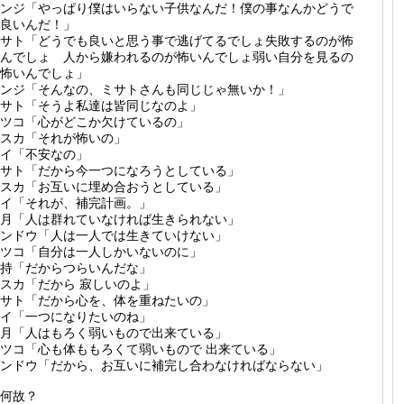
ンジ「やっぱり僕はいらない子供なんだ！僕の事なんかどうで
良いんだ！」
サト「どうでも良いと思う事で逃げてるでしょ失敗するのが怖
んでしょ 人から嫌われるのが怖いんでしょ弱い自分を見るの
怖いんでしょ」
ンジ「そんなの、ミサトさんも同じじゃ無いか！」
サト「そうよ私達は皆同じなのよ」
ツコ「心がどこか欠けているの」
スカ「それが怖いの」
イ「不安なの」
サト「だから今一つになろうとしている」
スカ「お互いに埋め合おうとしている」
イ「それが、補完計画。」
月「人は群れていなければ生きられない」
ンドウ「人は一人では生きていけない」
ツコ「自分は一人しかいないのに」
持「だからつらいんだな」
スカ「だから 寂しいのよ」
サト「だから心を、体を重ねたいの」
イ「一つになりたいのね」
月「人はもろく弱いもので出来ている」
リツコ「心も体ももろくて弱いもので 出来ている」
ンドウ「だから、お互いに補完し合わなければならない」
何故？