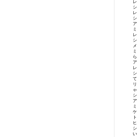
レ
シ
レ
シ
ア
ミ
レ
シ
メ
ミ
ら
ア
レ
シ
て
リ
ゃ
シ
ア
ミ
ケ
ト
ヒ
シ
い