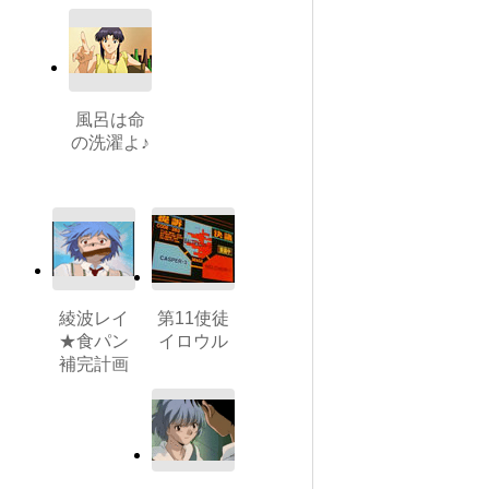
風呂は命
の洗濯よ♪
綾波レイ
第11使徒
★食パン
イロウル
補完計画