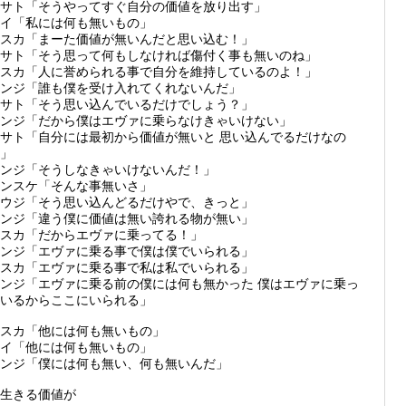
サト「そうやってすぐ自分の価値を放り出す」
イ「私には何も無いもの」
スカ「まーた価値が無いんだと思い込む！」
サト「そう思って何もしなければ傷付く事も無いのね」
スカ「人に誉められる事で自分を維持しているのよ！」
ンジ「誰も僕を受け入れてくれないんだ」
サト「そう思い込んでいるだけでしょう？」
ンジ「だから僕はエヴァに乗らなけきゃいけない」
サト「自分には最初から価値が無いと 思い込んでるだけなの
」
ンジ「そうしなきゃいけないんだ！」
ンスケ「そんな事無いさ」
ウジ「そう思い込んどるだけやで、きっと」
ンジ「違う僕に価値は無い誇れる物が無い」
スカ「だからエヴァに乗ってる！」
ンジ「エヴァに乗る事で僕は僕でいられる」
スカ「エヴァに乗る事で私は私でいられる」
ンジ「エヴァに乗る前の僕には何も無かった 僕はエヴァに乗っ
いるからここにいられる」
スカ「他には何も無いもの」
イ「他には何も無いもの」
ンジ「僕には何も無い、何も無いんだ」
生きる価値が