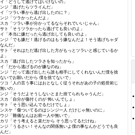
イ「どうして逃げてはいけないの」
ンジ「逃げたらツライんだ」
イ「ツラい事から逃げ出したのに？」
ンジ「ツラかったんだよ」
スカ「ツラい事が分かってるならそれでいいじゃん」
サト「そうツラかったら逃げても良いのよ」
イ「本当に嫌だったら逃げ出しても良いのよ」
ンジ「でも嫌だ！逃げるのはもう嫌なんだよ！そう逃げちゃダ
なんだ」
サト「それはただ逃げ出した方がもっとツラいと感じているか
よ」
スカ「逃げ出したツラさを知ったから」
イ「だから逃げるのが嫌なのね」
ンジ「だって逃げ出したら誰も相手にしてくれないんだ僕を捨
ないでお願いだから 僕を捨てないで」
ツコ「人の言う事にはおとなしく従うそれがあの子の処世術じ
無いの」
ンジ「そうだよそうしないとまた捨てられちゃうんだ」
スカ「自分が傷付くのが 怖いんでしょ」
サト「そう思い込んでるだけでしょ」
ンスケ「傷ついてるのはシンジ一人 だけじゃ無いのに」
ウジ「難儀なんはお前一人や無いで」
カリ「そう考えると楽だから そう思ってるだけね」
ンジ「うるさい！そんなの関係無いよ僕の事なんかどうでも良
んだ」