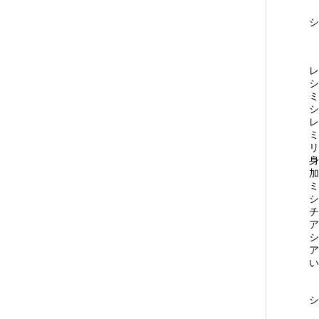
レ
シ
ミ
シ
レ
ミ
リ
身
加
ミ
シ
チ
ア
シ
ア
シ