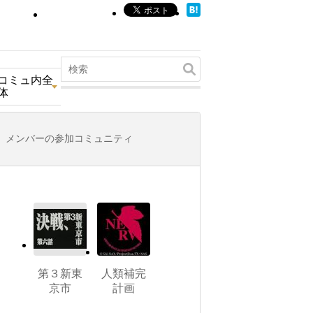
コミュ内全
体
メンバーの参加コミュニティ
第３新東
人類補完
京市
計画