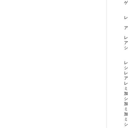
ゲ
ア
レ
ア
レ
シ
レ
ア
レ
ミ
加
シ
加
ミ
加
ミ
シ