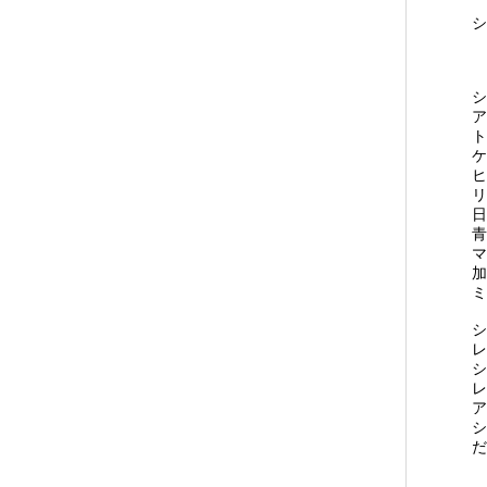
.
シ
ア
ト
ケ
ヒ
リ
日
青
マ
加
ミ
シ
レ
シ
レ
ア
シ
だ