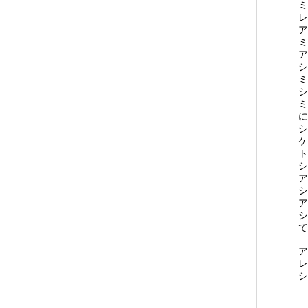
ミ
レ
ア
ミ
ア
シ
ミ
シ
ミ
に
シ
ケ
ト
シ
ア
シ
ア
シ
て
ア
レ
シ