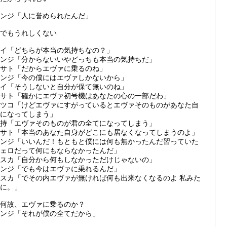
シンジ「人に誉められたんだ」
でもうれしくない
イ「どちらが本当の気持ちなの？」
ンジ「分からないいやどっちも本当の気持ちだ」
サト「だからエヴァに乗るのね」
ンジ「今の僕にはエヴァしかないから」
イ「そうしないと自分が保て無いのね」
サト「確かにエヴァ初号機はあなたの心の一部だわ」
ツコ「けどエヴァにすがっているとエヴァそのものがあなた自
になってしまう」
持「エヴァそのものが君の全てになってしまう」
サト「本当のあなた自身がどこにも居なくなってしまうのよ」
ンジ「いいんだ！もともと僕には何も無かったんだ習っていた
ェロだって何にもならなかったんだ」
スカ「自分から何もしなかっただけじゃないの」
ンジ「でも今はエヴァに乗れるんだ」
スカ「でその内エヴァが無ければ何も出来なくなるのよ 私みた
いに。」
何故、エヴァに乗るのか？
ンジ「それが僕の全てだから」