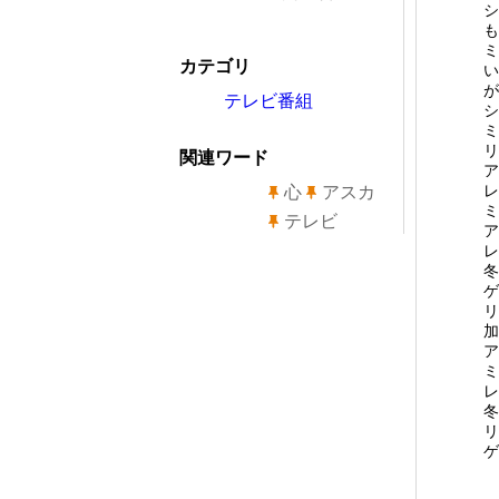
シ
も
ミ
カテゴリ
い
が
テレビ番組
シ
ミ
リ
関連ワード
ア
レ
心
アスカ
ミ
テレビ
ア
レ
冬
ゲ
リ
加
ア
ミ
レ
冬
ゲ