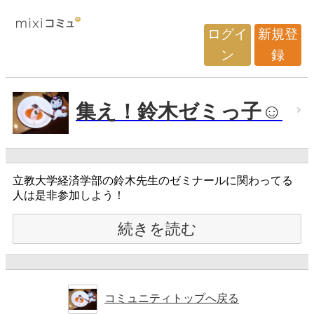
ログイ
新規登
ン
録
集え！鈴木ゼミっ子☺
立教大学経済学部の鈴木先生のゼミナールに関わってる
人は是非参加しよう！
続きを読む
コミュニティトップへ戻る