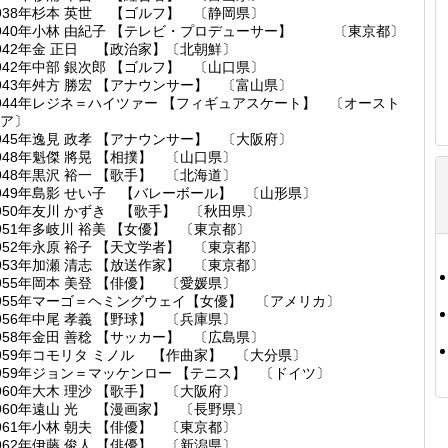
938年杉本 英世 【ゴルフ】 〔静岡県〕
940年小林 由紀子 【テレビ・プロデューサー】 〔東京都〕
942年金 正日 【政治家】〔北朝鮮〕
942年中部 銀次郎 【ゴルフ】 〔山口県〕
943年舛方 勝宏 【アナウンサー】 〔富山県〕
944年レジネ＝ハイツァー 【フィギュアスケート】 〔オースト
ア〕
945年逸見 政孝 【アナウンサー】 〔大阪府〕
948年魁傑 將晃 【相撲】 〔山口県〕
948年黒沢 裕一 【歌手】 〔北海道〕
949年島影 せい子 【バレーボール】 〔山形県〕
950年友川 かずき 【歌手】 〔秋田県〕
951年多岐川 裕美 【女優】 〔東京都〕
952年永原 裕子 【天文学者】 〔東京都〕
953年加瀬 清志 【放送作家】 〔東京都〕
955年岡本 美登 【俳優】 〔愛媛県〕
955年マーゴ＝ヘミングウェイ【女優】 〔アメリカ〕
956年中尾 孝義 【野球】 〔兵庫県〕
958年金田 善稔 【サッカー】 〔広島県〕
959年コモリタ ミノル 【作曲家】 〔大分県〕
959年ジョン＝マッケンロー 【テニス】 〔ドイツ〕
960年大木 理沙 【歌手】 〔大阪府〕
960年遠山 光 【漫画家】 〔長野県〕
961年小林 朝夫 【俳優】 〔東京都〕
962年伊藤 俊人 【俳優】 〔新潟県〕