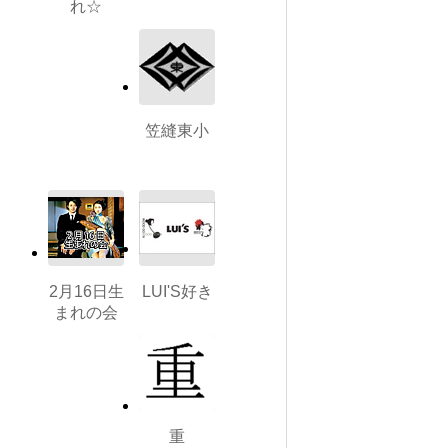
れ☆
笠縫東小
2月16日生
LUI'S好き
まれの会
重