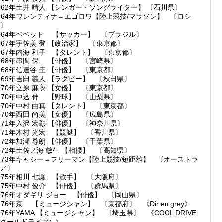
962年土井 晴人 【シンガー・ソングライター】 〔石川県〕
964年ワレンティナ＝エゴロワ【陸上競技/マラソン】 〔ロシ
〕
964年ベベット 【サッカー】 〔ブラジル〕
967年宇佐美 登 【政治家】 〔東京都〕
967年内海 和子 【タレント】 〔東京都〕
968年串間 保 【俳優】 〔宮崎県〕
968年信達谷 圭 【俳優】 〔東京都〕
969年吉田 義人 【ラグビー】 〔秋田県〕
970年立原 麻衣 【女優】 〔東京都〕
970年中込 伸 【野球】 〔山梨県〕
970年中村 由真 【タレント】 〔東京都〕
970年西田 尚美 【女優】 〔広島県〕
971年入沢 宏彰 【俳優】 〔神奈川県〕
971年木村 光宏 【競艇】 〔香川県〕
972年加瀬 尊朗 【俳優】 〔千葉県〕
972年土佐ノ海 敏生 【相撲】 〔高知県〕
973年キャシー＝フリーマン【陸上競技/短距離】 〔オーストラ
ア〕
975年相川 七瀬 【歌手】 〔大阪府〕
975年中村 俊介 【俳優】 〔群馬県〕
976年オダギリ ジョー 【俳優】 〔岡山県〕
976年京 【ミュージシャン】 〔京都府〕 《Dir en grey》
976年YAMA 【ミュージシャン】 〔埼玉県〕 《COOL DRIVE
クールドライブ）》