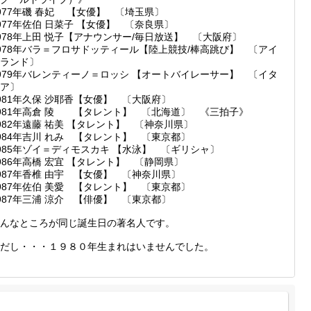
977年磯 春妃 【女優】 〔埼玉県〕
977年佐伯 日菜子 【女優】 〔奈良県〕
978年上田 悦子【アナウンサー/毎日放送】 〔大阪府〕
978年バラ＝フロサドッティール【陸上競技/棒高跳び】 〔アイ
ランド〕
979年バレンティーノ＝ロッシ 【オートバイレーサー】 〔イタ
ア〕
981年久保 沙耶香【女優】 〔大阪府〕
981年高倉 陵 【タレント】 〔北海道〕 《三拍子》
982年遠藤 祐美 【タレント】 〔神奈川県〕
984年吉川 れみ 【タレント】 〔東京都〕
985年ゾイ＝ディモスカキ 【水泳】 〔ギリシャ〕
986年高橋 宏宜 【タレント】 〔静岡県〕
987年香椎 由宇 【女優】 〔神奈川県〕
987年佐伯 美愛 【タレント】 〔東京都〕
987年三浦 涼介 【俳優】 〔東京都〕
んなところが同じ誕生日の著名人です。
だし・・・１９８０年生まれはいませんでした。