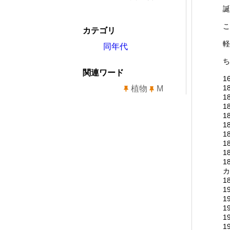
誕
こ
カテゴリ
軽
同年代
ち
関連ワード
1
1
植物
M
1
1
1
1
1
1
1
カ
1
1
1
1
1
1