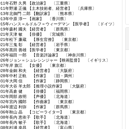
911年石野 久男 【政治家】 〔三重県〕
911年野瀬 正儀 【土木技術者、経営者】 〔兵庫県〕
913年北御門 二郎 【翻訳家】 〔熊本県〕
913年中原 淳一 【画家】 〔香川県〕
915年ハンス＝ルドルフ＝ウィーデマン 【医学者】 〔ドイツ〕
919年森村 國夫 【経営者】 〔群馬県〕
921年天津 敏 【俳優】 〔宮城県〕
921年松下 廉蔵 【厚生官僚】 〔東京都〕
921年三鬼 彰 【経営者】 〔岩手県〕
925年黒田 善雄 【医学者】 〔東京都〕
925年福田 一郎 【音楽評論家】 〔神奈川県〕
926年ジョン＝シュレシンジャー【映画監督】 〔イギリス〕
927年岸 旗江 【女優】 〔東京都〕
928年金銅 和夫 【経営者】 〔大阪府〕
928年中村 正軌 【作家】 〔旧・満州〕
931年大岡 信 【作家】 〔静岡県〕
931年大谷 羊太郎 【推理小説作家】 〔大阪府〕
931年高倉 健 【俳優】 〔福岡県〕
932年岡部 政明 【声優】 〔北海道〕
932年宮内 國郎 【作曲家】 〔東京都〕
934年渡辺 利弥 【作家】 〔群馬県〕
936年秋山 晶 【コピーライター】 〔東京都〕
938年長内 恵依子 【歌手】 〔北海道〕
938年長内 敏子 【歌手】 〔北海道〕
938年杉浦 幸昌 【経営者】 〔富山県〕