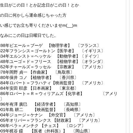
生日がこの日！とか記念日がこの日！とか
の日に何かしら運命感じちゃった方
い感じでお立ち寄りくださいませm(__)m
なみにこの日は日曜日でした。
698年ピエール＝ブーゲ 【物理学者】 〔フランス〕
822年フランシス＝ゴールトン【医学者】 〔イギリス〕
834年エルンスト＝ヘッケル 【動物学者】〔ドイツ〕
848年ユーゴ＝ド＝フリース 【植物学者】〔オランダ〕
852年チャールズ＝ラッセル 【宗教家】 〔アメリカ〕
878年岡野 貞一 【作曲家】 〔鳥取県〕
880年保井 コノ 【植物学者】 〔香川県〕
884年ロバート＝フラハティ【映画監督】 〔アメリカ〕
884年安田 靫彦 【日本画家】 〔東京都〕
1886年ロバート＝Ｒ＝ウィリアムズ【化学者】 〔アメリ
〕
896年有澤 廣巳 【経済学者】 〔高知県〕
901年島 耕二 【映画監督】 〔長崎県〕
904年ジョージ＝ケナン 【外交官】 〔アメリカ〕
905年オリバー＝フランクス 【財政家】 〔アメリカ〕
906年ベラ＝メンチク 【チェス】 〔ロシア〕
909年梶谷 鐶 【医者（外科医）】 〔岡山県〕