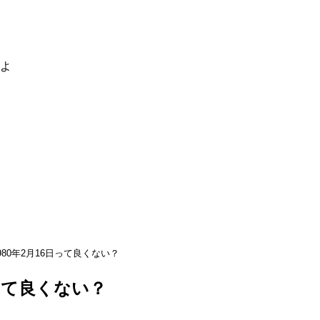
るよ
980年2月16日って良くない？
日って良くない？