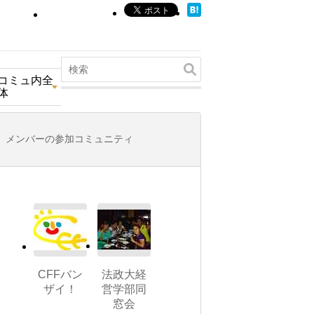
コミュ内全
体
メンバーの参加コミュニティ
CFFバン
法政大経
ザイ！
営学部同
窓会