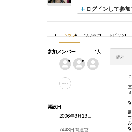
ログインして参加
トップ
つぶやき
トピック
参加メンバー
7人
詳細
Ｃ
基
ミ
な
開設日
最
2006年3月18日
フ
み
な
7448日間運営